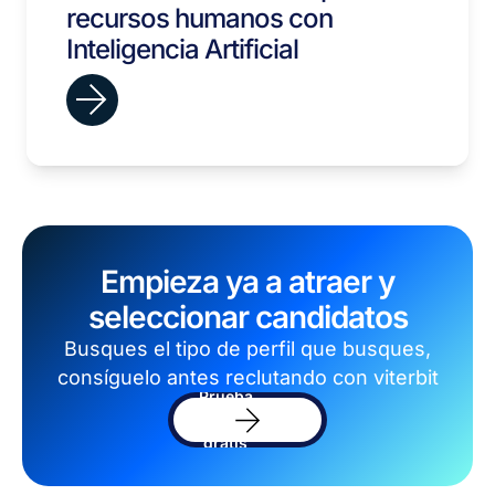
recursos humanos con
Inteligencia Artificial
Empieza ya a atraer y
seleccionar candidatos
Busques el tipo de perfil que busques,
consíguelo antes reclutando con viterbit
Prueba
el
sofware
gratis