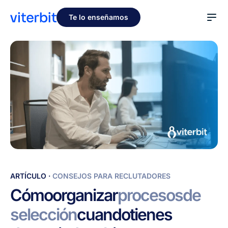
Te lo enseñamos
Cómo
ARTÍCULO
·
CONSEJOS PARA RECLUTADORES
organizar
Cómo
organizar
procesos
de
procesos
selección
cuando
tienes
de
selección