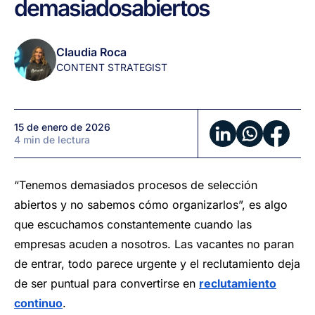
demasiados
abiertos
cuando
tienes
demasiados
Claudia Roca
abiertos
CONTENT STRATEGIST
15 de enero de 2026
4 min de lectura
“Tenemos demasiados procesos de selección
abiertos y no sabemos cómo organizarlos”, es algo
que escuchamos constantemente cuando las
empresas acuden a nosotros. Las vacantes no paran
de entrar, todo parece urgente y el reclutamiento deja
de ser puntual para convertirse en
reclutamiento
continuo
.