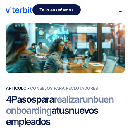
Te lo enseñamos
4
ARTÍCULO
·
CONSEJOS PARA RECLUTADORES
Pasos
4
Pasos
para
realizar
un
buen
para
onboarding
a
tus
nuevos
realizar
un
empleados
buen
onboarding