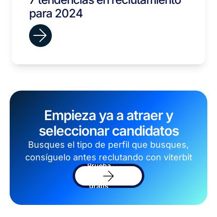
para 2024
Empieza ya a atraer y
seleccionar candidatos
Busques el tipo de perfil que busques,
consíguelo antes reclutando con viterbit
Prueba
el
software
gratis