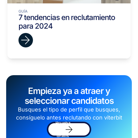
GUÍA
7 tendencias en reclutamiento
para 2024
Empieza ya a atraer y
seleccionar candidatos
Busques el tipo de perfil que busques,
consíguelo antes reclutando con viterbit
Prueba
el
sofware
gratis