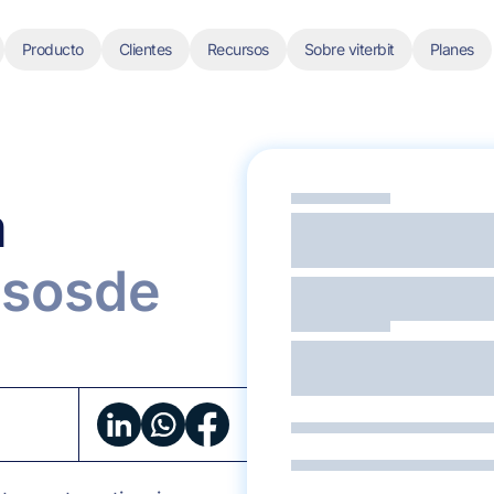
Producto
Clientes
Recursos
Sobre viterbit
Planes
a
esos
de
Un
kit
práctico