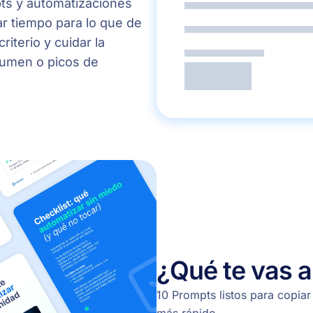
para
pts y automatizaciones
automatizar
rar tiempo para lo que de
procesos
iterio y cuidar la
de
lumen o picos de
reclutamiento
¿Qué te vas a 
10 Prompts listos para copiar 