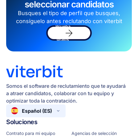
seleccionar candidatos
Busques el tipo de perfil que busques,
consíguelo antes reclutando con viterbit
Prueba
el
software
gratis
Somos el software de reclutamiento que te ayudará
a atraer candidatos, colaborar con tu equipo y
optimizar toda la contratación.
Español (ES)
Soluciones
Contrato para mi equipo
Agencias de selección