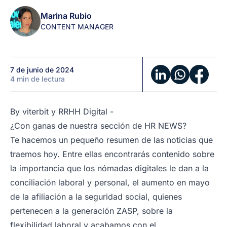
de
Marina Rubio
RRHH
CONTENT MANAGER
en
1
minuto
7 de junio de 2024
(by
4 min de lectura
viterbit
y
RRHH
By
viterbit
y
RRHH Digital
-
Digital)
¿Con ganas de nuestra sección de HR NEWS?
Te hacemos un pequeño resumen de las noticias que
traemos hoy. Entre ellas encontrarás contenido sobre
la importancia que los nómadas digitales le dan a la
conciliación laboral y personal, el aumento en mayo
de la afiliación a la seguridad social, quienes
pertenecen a la generación ZASP, sobre la
flexibilidad laboral y acabamos con el