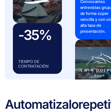
Convocamos
entrevistas grup
de forma súper
sencilla y con u
alta tasa de
-35%
presentación.
TIEMPO DE
CONTRATACIÓN
Automatiza
lo
repeti