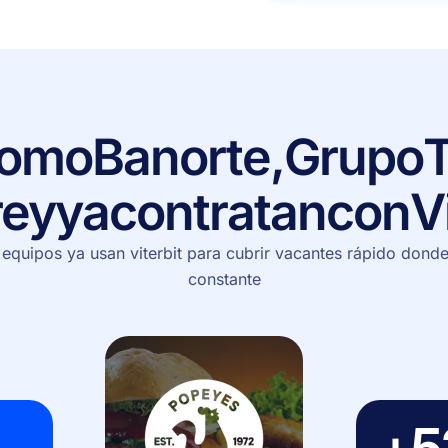
omo
Banorte,
Grupo
T
rey
ya
contratan
con
V
equipos ya usan viterbit para cubrir vacantes rápido donde 
constante