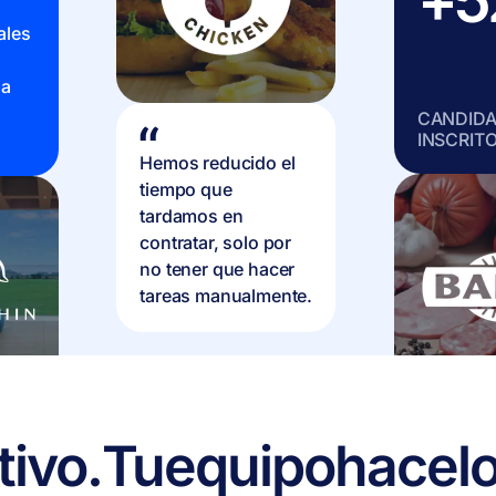
+
ales
na
CANDID
INSCRIT
Hemos reducido el
tiempo que
tardamos en
contratar, solo por
no tener que hacer
tareas manualmente.
tivo.
Tu
equipo
hace
l