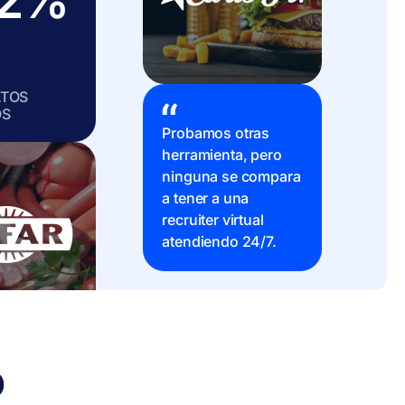
52%
ATOS
OS
Probamos otras
herramienta, pero
ninguna se compara
a tener a una
recruiter virtual
atendiendo 24/7.
o