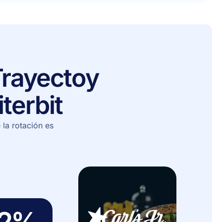
rayecto
y
iterbit
la rotación es