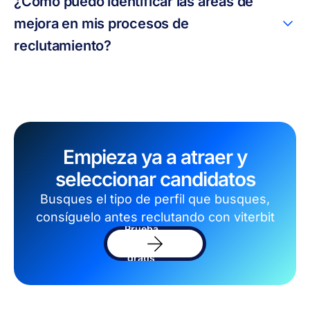
¿Cómo puedo identificar las áreas de
mejora en mis procesos de
reclutamiento?
Empieza ya a atraer y
seleccionar candidatos
Busques el tipo de perfil que busques,
consíguelo antes reclutando con viterbit
Prueba
el
software
gratis