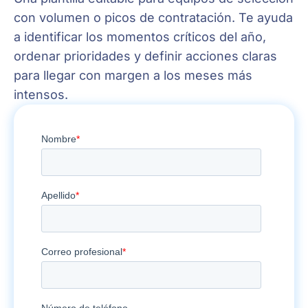
con volumen o picos de contratación. Te ayuda
a identificar los momentos críticos del año,
ordenar prioridades y definir acciones claras
para llegar con margen a los meses más
intensos.
Workbook
práctico
para
anticipar
picos
y
planificar
tu
año
en
20