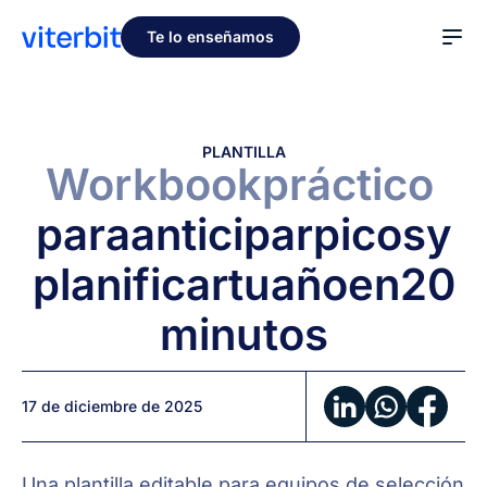
Te lo enseñamos
PLANTILLA
Workbook
práctico
para
anticipar
picos
y
planificar
tu
año
en
20
minutos
17 de diciembre de 2025
Una plantilla editable para equipos de selección