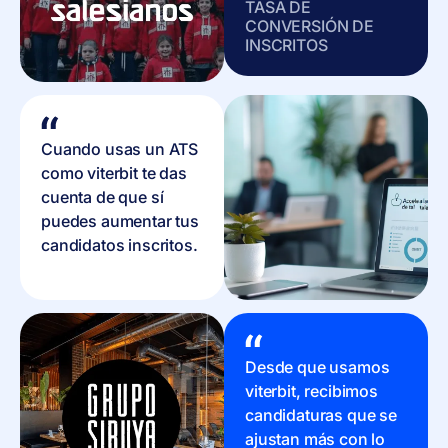
TASA DE
CONVERSIÓN DE
INSCRITOS
Cuando usas un ATS
como viterbit te das
cuenta de que sí
puedes aumentar tus
candidatos inscritos.
Desde que usamos
viterbit, recibimos
candidaturas que se
ajustan más con lo