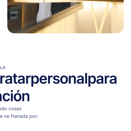
ALA
ratar
personal
para
ación
ando cosas
e ve frenada por: