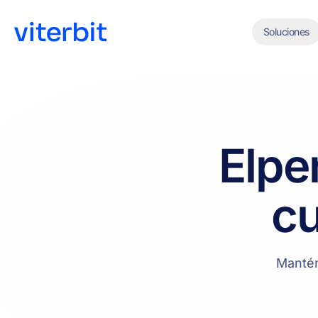
Soluciones
El
pe
c
Mantén 