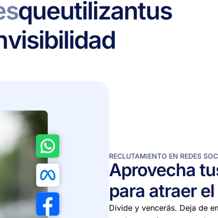
es
que
utilizan
tus
n
visibilidad
RECLUTAMIENTO EN REDES SOC
Aprovecha tu
para atraer e
Divide y vencerás. Deja de e