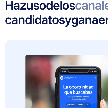
Haz
uso
de
los
canal
candidatos
y
gana
e