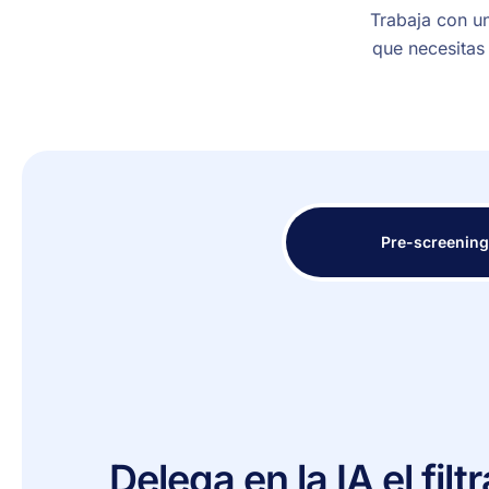
Trabaja con un
que necesitas 
Pre-screenin
Delega en la IA el filt