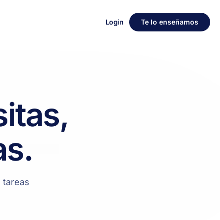
Login
Te lo enseñamos
itas,
as.
s tareas