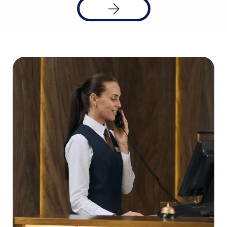
Solicitar
una
demo