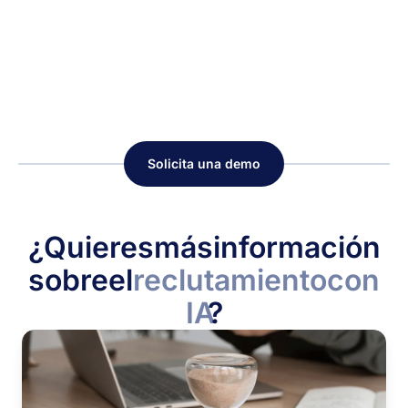
Solicita una demo
¿Quieres
más
información
sobre
el
reclutamiento
con
IA
?