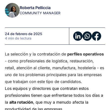
contratación
Roberta Pelliccia
de
COMMUNITY MANAGER
perfiles
de
primera
24 de febrero de 2025
línea
4 min de lectura
La selección y la contratación de
perfiles operativos
- como profesionales de logística, restauración,
retail, atención al cliente, manufactura, hostelería - es
uno de los problemas principales para las empresas
que trabajan con este tipo de candidatos.
Los equipos y directores que contratan estos
profesionales tienen que enfrentarse todos los días a
la
alta rotación
, que muy a menudo afecta la
productividad de las empresas.