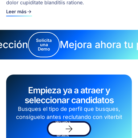
dolor cupiditate blanditiis ratione.
Leer más
Solicita
ección
Mejora ahora tu 
una
Demo
Empieza ya a atraer y
seleccionar candidatos
Busques el tipo de perfil que busques,
consíguelo antes reclutando con viterbit
Prueba
el
sofware
gratis