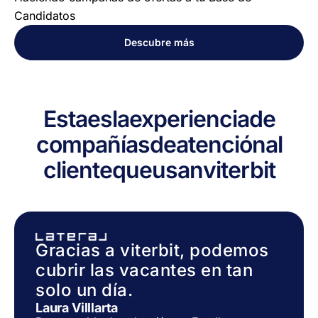
Candidatos
Descubre más
Esta
es
la
experiencia
de
compañías
de
atención
al
cliente
que
usan
viterbit
Gracias a viterbit, podemos
cubrir las vacantes en tan
solo un día.
Laura Villlarta