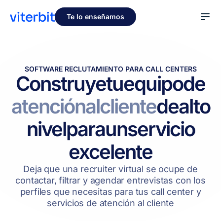
Te lo enseñamos
SOFTWARE RECLUTAMIENTO PARA CALL CENTERS
Construye
tu
equipo
de
atención
al
cliente
de
alto
nivel
para
un
servicio
excelente
Deja que una recruiter virtual se ocupe de
contactar, filtrar y agendar entrevistas con los
perfiles que necesitas para tus call center y
servicios de atención al cliente