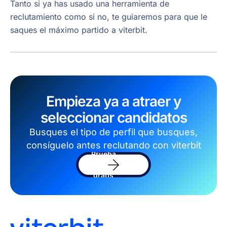
Tanto si ya has usado una herramienta de
reclutamiento como si no, te guiaremos para que le
saques el máximo partido a viterbit.
Empieza ya a atraer y
seleccionar candidatos
Busques el tipo de perfil que busques,
consíguelo antes reclutando con viterbit
Prueba
el
software
gratis