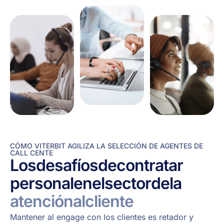
CÓMO VITERBIT AGILIZA LA SELECCIÓN DE AGENTES DE
CALL CENTE
Los
desafíos
de
contratar
personal
en
el
sector
de
la
atención
al
cliente
Mantener al engage con los clientes es retador y