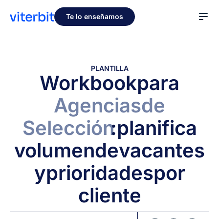
Te lo enseñamos
PLANTILLA
Workbook
para
Agencias
de
Selección
:
planifica
volumen
de
vacantes
y
prioridades
por
cliente