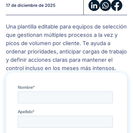
17 de diciembre de 2025
Una plantilla editable para equipos de selección
que gestionan múltiples procesos a la vez y
picos de volumen por cliente. Te ayuda a
ordenar prioridades, anticipar cargas de trabajo
y definir acciones claras para mantener el
control incluso en los meses más intensos.
Workbook
para
Agencias
de
Selección:
planifica
volumen
de
vacantes