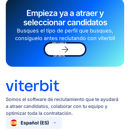
Empieza ya a atraer y
seleccionar candidatos
Busques el tipo de perfil que busques,
consíguelo antes reclutando con viterbit
Prueba
el
software
gratis
Somos el software de reclutamiento que te ayudará
a atraer candidatos, colaborar con tu equipo y
optimizar toda la contratación.
Español (ES)