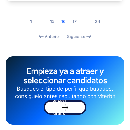
1
15
16
17
24
...
...
Anterior
Siguiente
Empieza ya a atraer y
seleccionar candidatos
Busques el tipo de perfil que busques,
consíguelo antes reclutando con viterbit
Prueba
el
software
gratis