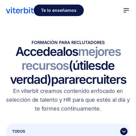
Te lo enseñamos
FORMACIÓN PARA RECLUTADORES
Accede
a
los
mejores
recursos
(útiles
de
verdad)
para
recruiters
En viterbit creamos contenido enfocado en
selección de talento y HR para que estés al día y
te formes continuamente.
TODOS