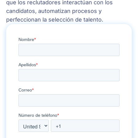
que los reclutadores interactúan con los
candidatos, automatizan procesos y
perfeccionan la selección de talento.
Prompts
de
ChatGPT
para
optimizar
el
reclutamiento