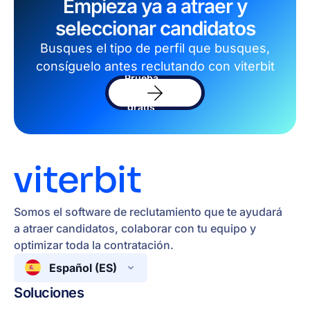
Empieza ya a atraer y
seleccionar candidatos
Busques el tipo de perfil que busques,
consíguelo antes reclutando con viterbit
Prueba
el
sofware
gratis
Somos el software de reclutamiento que te ayudará
a atraer candidatos, colaborar con tu equipo y
optimizar toda la contratación.
Español (ES)
Soluciones