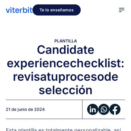
Te lo enseñamos
PLANTILLA
Candidate
experience
checklist:
revisa
tu
proceso
de
selección
21 de junio de 2024
Esta plantilla es totalmente personalizable, así