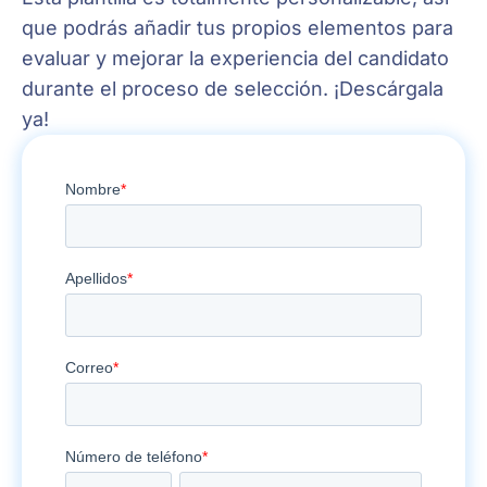
que podrás añadir tus propios elementos para
evaluar y mejorar la experiencia del candidato
durante el proceso de selección. ¡Descárgala
ya!
Candidate
experience
checklist:
revisa
tu
proceso
de