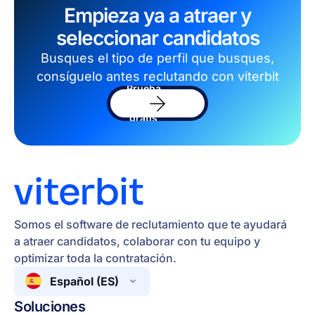
Empieza ya a atraer y
seleccionar candidatos
Busques el tipo de perfil que busques,
consíguelo antes reclutando con viterbit
Prueba
el
sofware
gratis
Somos el software de reclutamiento que te ayudará
a atraer candidatos, colaborar con tu equipo y
optimizar toda la contratación.
Español (ES)
Soluciones