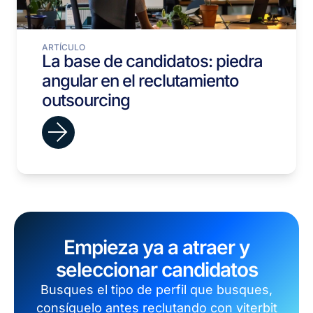
ARTÍCULO
La base de candidatos: piedra
angular en el reclutamiento
outsourcing
Empieza ya a atraer y
seleccionar candidatos
Busques el tipo de perfil que busques,
consíguelo antes reclutando con viterbit