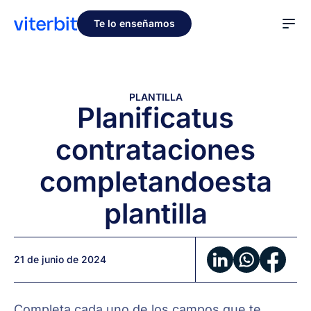
Te lo enseñamos
PLANTILLA
Planifica
tus
contrataciones
completando
esta
plantilla
21 de junio de 2024
Completa cada uno de los campos que te