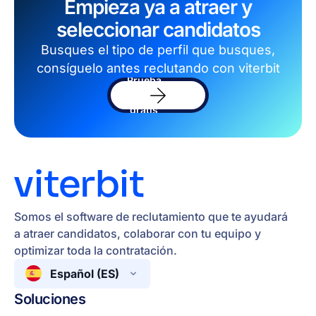
Empieza ya a atraer y
seleccionar candidatos
Busques el tipo de perfil que busques,
consíguelo antes reclutando con viterbit
Prueba
el
sofware
gratis
Somos el software de reclutamiento que te ayudará
a atraer candidatos, colaborar con tu equipo y
optimizar toda la contratación.
Español (ES)
Soluciones