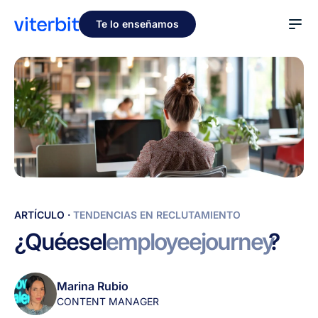
Te lo enseñamos
¿Qué
ARTÍCULO
·
TENDENCIAS EN RECLUTAMIENTO
es
¿Qué
es
el
employee
journey
?
el
employee
journey?
Marina Rubio
CONTENT MANAGER