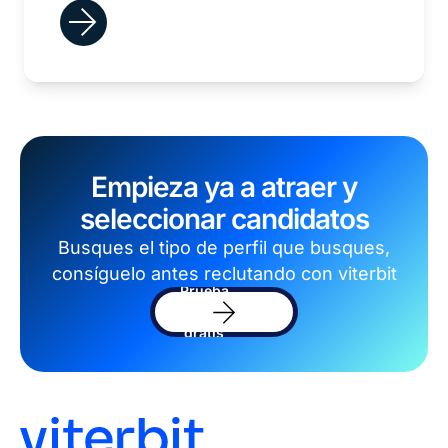
Empieza ya a atraer y
seleccionar candidatos
Busques el tipo de perfil que busques,
consíguelo antes reclutando con viterbit
Prueba
el
software
gratis