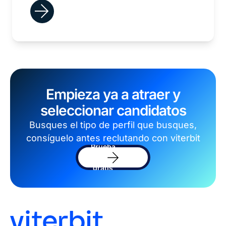
Empieza ya a atraer y
seleccionar candidatos
Busques el tipo de perfil que busques,
consíguelo antes reclutando con viterbit
Prueba
el
software
gratis