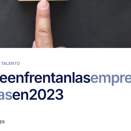
 TALENTO
e
enfrentan
las
empre
as
en
2023
ER