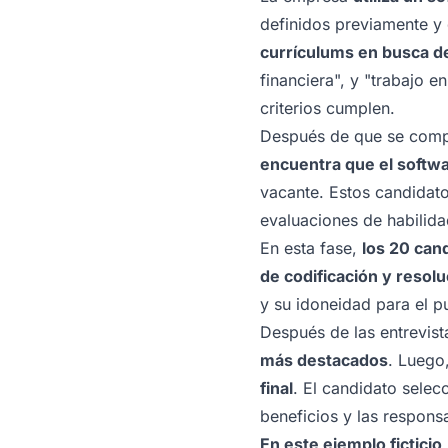
definidos previamente y
currículums en busca de
financiera", y "trabajo 
criterios cumplen.
Después de que se compl
encuentra que el softwa
vacante. Estos candidato
evaluaciones de habilida
En esta fase,
los 20 can
de codificación y resol
y su idoneidad para el p
Después de las entrevist
más destacados
. Luego,
final
. El candidato selecc
beneficios y las respons
En este ejemplo fictici