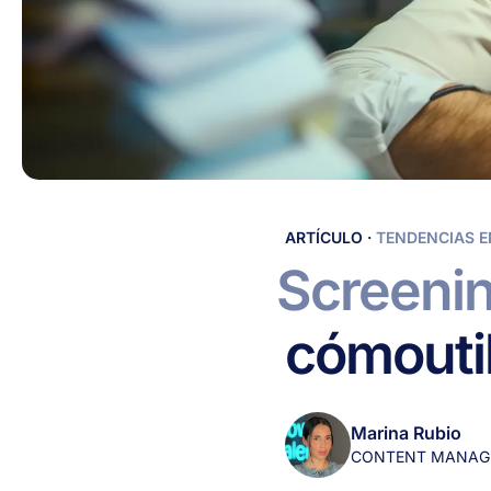
Screening
ARTÍCULO
·
TENDENCIAS E
en
Screeni
la
contratación:
cómo
uti
qué
es
y
cómo
Marina Rubio
utilizarlo
CONTENT MANAG
de