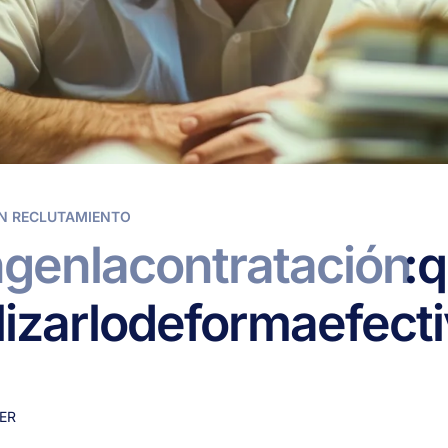
N RECLUTAMIENTO
ng
en
la
contratación
:
q
lizarlo
de
forma
efect
ER