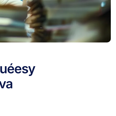
ué
es
y
iva