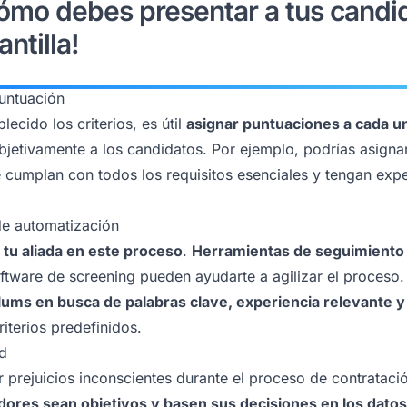
mo debes presentar a tus candi
antilla!
puntuación
ecido los criterios, es útil
asignar puntuaciones a cada un
bjetivamente a los candidatos. Por ejemplo, podrías asign
e cumplan con todos los requisitos esenciales y tengan expe
 de automatización
 tu aliada en este proceso
.
Herramientas de seguimiento
software de screening pueden ayudarte a agilizar el proceso
lums en busca de palabras clave, experiencia relevante y
iterios predefinidos.
ad
or prejuicios inconscientes durante el proceso de contrataci
dores sean objetivos y basen sus decisiones en los dato