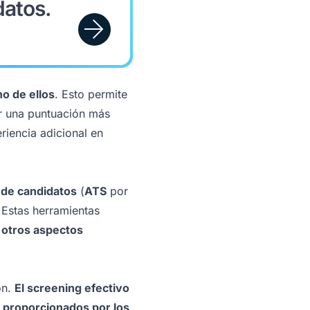
datos.
o de ellos
. Esto permite
ar una puntuación más
riencia adicional en
 de candidatos
(
ATS
por
. Estas herramientas
 otros aspectos
ón.
El screening efectivo
s proporcionados por los