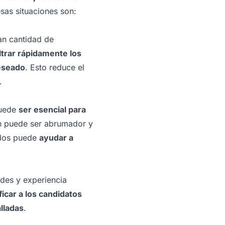
sas situaciones son:
ran cantidad de
ltrar rápidamente los
deseado
. Esto reduce el
.
puede
ser esencial para
ón puede ser abrumador y
idos puede
ayudar a
ades y experiencia
icar a los candidatos
lladas
.