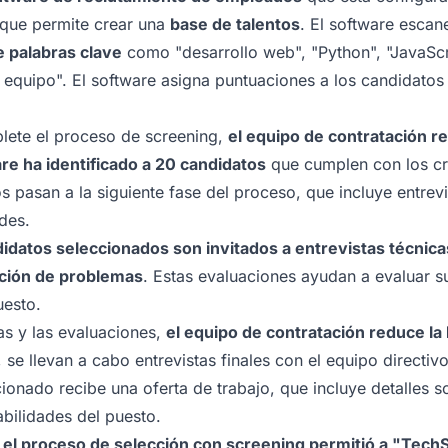
 que permite crear una
base de talentos
. El software esca
 palabras clave
como "desarrollo web", "Python", "JavaScr
en equipo". El software asigna puntuaciones a los candidato
ete el proceso de screening,
el equipo de contratación re
re ha identificado a 20 candidatos
que cumplen con los cri
s pasan a la siguiente fase del proceso, que incluye entrevi
des.
didatos seleccionados son invitados a entrevistas técnic
ución de problemas
. Estas evaluaciones ayudan a evaluar s
uesto.
as y las evaluaciones,
el equipo de contratación reduce la l
 se llevan a cabo entrevistas finales con el equipo directiv
ionado recibe una oferta de trabajo, que incluye detalles so
abilidades del puesto.
o, el proceso de selección con screening permitió a "Tech