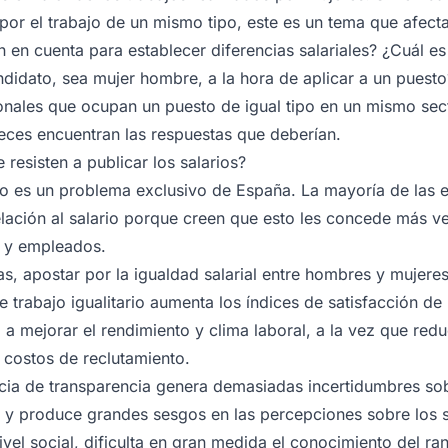
n por el trabajo de un mismo tipo, este es un tema que afec
n cuenta para establecer diferencias salariales? ¿Cuál es e
didato, sea mujer hombre, a la hora de aplicar a un puesto?
onales que ocupan un puesto de igual tipo en un mismo sec
eces encuentran las respuestas que deberían.
resisten a publicar los salarios?
” no es un problema exclusivo de España. La mayoría de la
lación al salario porque creen que esto les concede más ve
 y empleados.
sas, apostar por la igualdad salarial entre hombres y mujer
e trabajo igualitario aumenta los índices de satisfacción d
 mejorar el rendimiento y clima laboral, a la vez que redu
 costos de reclutamiento.
ia de transparencia genera demasiadas incertidumbres sobr
y produce grandes sesgos en las percepciones sobre los s
el social, dificulta en gran medida el conocimiento del ran