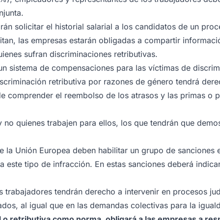
njunta.
 solicitar el historial salarial a los candidatos de un pro
citan, las empresas estarán obligadas a compartir informació
nes sufran discriminaciones retributivas.
 un sistema de compensaciones para las víctimas de discrimi
scriminación retributiva por razones de género tendrá der
e comprender el reembolso de los atrasos y las primas o 
 no quienes trabajen para ellos, los que tendrán que demos
 la Unión Europea deben habilitar un grupo de sanciones e
ta este tipo de infracción. En estas sanciones deberá indica
s trabajadores tendrán derecho a intervenir en procesos jud
os, al igual que en las demandas colectivas para la iguald
l o retributiva como norma, obligará a las empresas a res