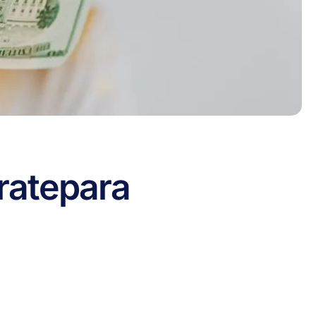
rate
para