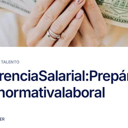
 TALENTO
rencia
Salarial:
Prepá
normativa
laboral
ER