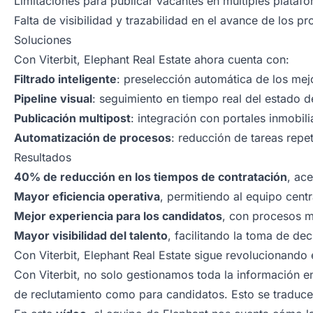
Limitaciones para publicar vacantes en múltiples platafo
Falta de visibilidad y trazabilidad en el avance de los p
Soluciones
Con Viterbit, Elephant Real Estate ahora cuenta con:
Filtrado inteligente
: preselección automática de los me
Pipeline visual
: seguimiento en tiempo real del estado 
Publicación multipost
: integración con portales inmobil
Automatización de procesos
: reducción de tareas repet
Resultados
40% de reducción en los tiempos de contratación
, ac
Mayor eficiencia operativa
, permitiendo al equipo centr
Mejor experiencia para los candidatos
, con procesos m
Mayor visibilidad del talento
, facilitando la toma de dec
Con Viterbit, Elephant Real Estate sigue revolucionando 
Con Viterbit, no solo gestionamos toda la información e
de reclutamiento como para candidatos. Esto se traduce