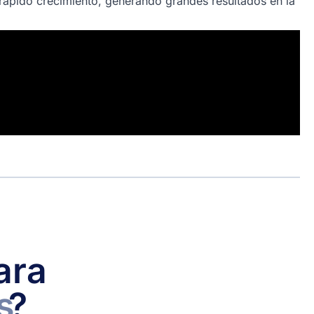
rápido crecimiento, generando grandes resultados en la
ara
s
?