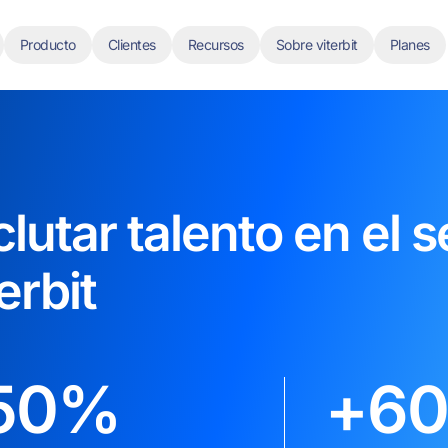
Producto
Clientes
Recursos
Sobre viterbit
Planes
clutar talento en el s
erbit
50
%
+
60