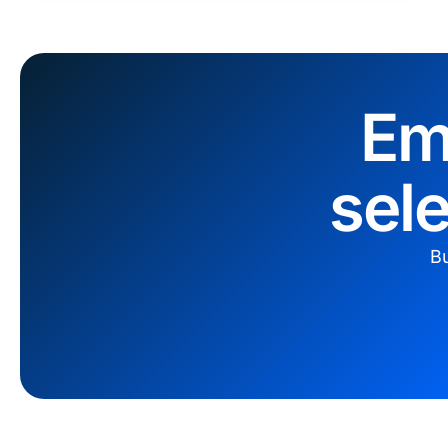
Em
sel
Bu