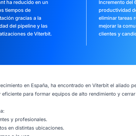
nt ha reducido en un
Incremento del 
os tiempos de
productividad de
tación gracias a la
eliminar tareas r
idad del pipeline y las
mejorar la comu
tizaciones de Viterbit.
clientes y candi
recimiento en España, ha encontrado en Viterbit el aliado 
y eficiente para formar equipos de alto rendimiento y cerr
a:
ntes y profesionales.
os en distintas ubicaciones.