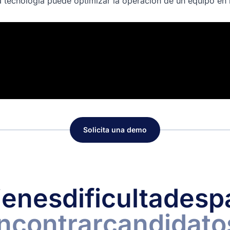
a tecnología puede optimizar la operación de un equipo en 
Solicita una demo
ienes
dificultades
p
ncontrar
candidato