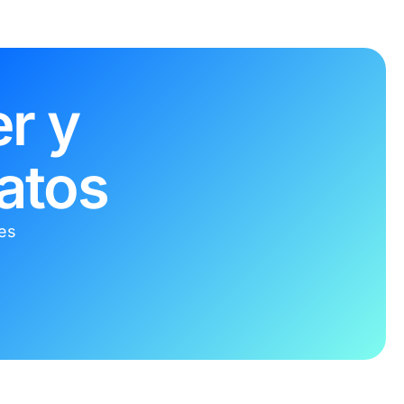
r y
atos
tes