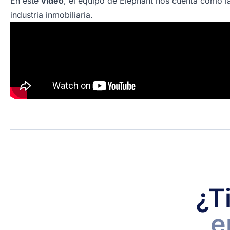
En este
vídeo
, el equipo de Elephant nos cuenta cómo l
industria inmobiliaria.
¿T
e