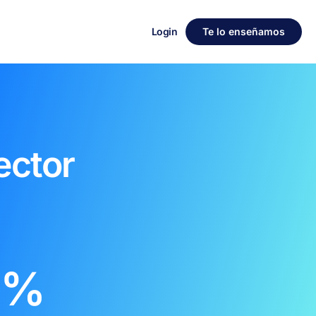
Login
Te lo enseñamos
ector
%