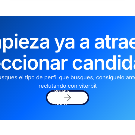
pieza ya a atrae
eccionar candid
sques el tipo de perfil que busques, consíguelo an
reclutando con viterbit
Prueba
el
sofware
gratis