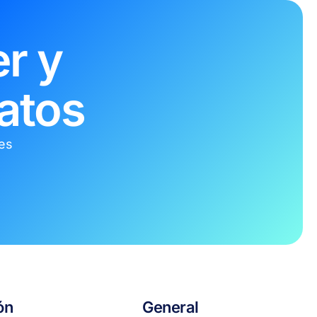
r y
atos
tes
ón
General