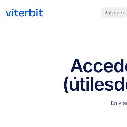
Soluciones
Acced
(útiles
d
En vit