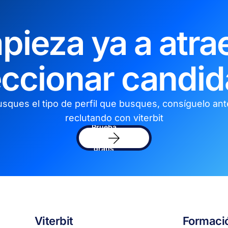
pieza ya a atrae
eccionar candid
sques el tipo de perfil que busques, consíguelo an
reclutando con viterbit
Prueba
el
software
gratis
Viterbit
Formaci