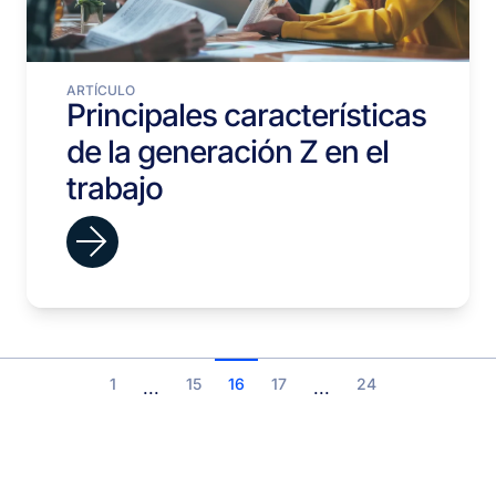
ARTÍCULO
Principales características
de la generación Z en el
trabajo
1
15
16
17
24
...
...