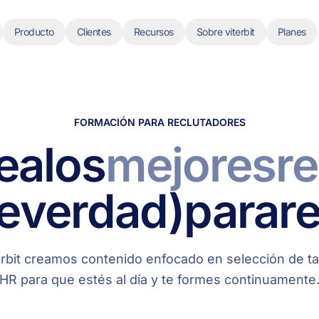
Producto
Clientes
Recursos
Sobre viterbit
Planes
FORMACIÓN PARA RECLUTADORES
e
a
los
mejores
r
e
verdad)
para
re
erbit creamos contenido enfocado en selección de ta
HR para que estés al día y te formes continuamente