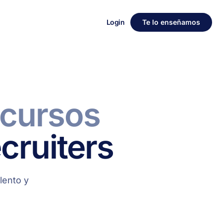
Login
Te lo enseñamos
ecursos
cruiters
lento y
.