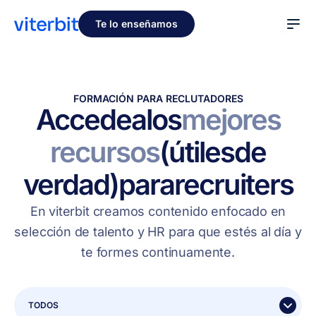
Te lo enseñamos
FORMACIÓN PARA RECLUTADORES
Accede
a
los
mejores
recursos
(útiles
de
verdad)
para
recruiters
En viterbit creamos contenido enfocado en
selección de talento y HR para que estés al día y
te formes continuamente.
TODOS