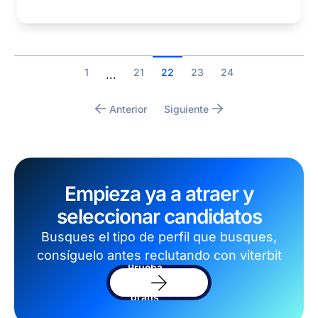
1
21
22
23
24
...
Anterior
Siguiente
Empieza ya a atraer y
seleccionar candidatos
Busques el tipo de perfil que busques,
consíguelo antes reclutando con viterbit
Prueba
el
software
gratis