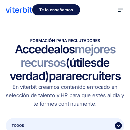
Te lo enseñamos
FORMACIÓN PARA RECLUTADORES
Accede
a
los
mejores
recursos
(útiles
de
verdad)
para
recruiters
En viterbit creamos contenido enfocado en
selección de talento y HR para que estés al día y
te formes continuamente.
TODOS