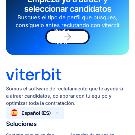
seleccionar candidatos
Busques el tipo de perfil que busques,
consíguelo antes reclutando con viterbit
Prueba
el
software
gratis
Somos el software de reclutamiento que te ayudará
a atraer candidatos, colaborar con tu equipo y
optimizar toda la contratación.
Español (ES)
Soluciones
Contrato para mi equipo
Agencias de selección