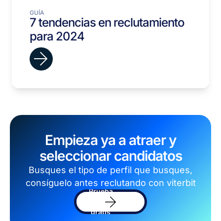
GUÍA
7 tendencias en reclutamiento
para 2024
Empieza ya a atraer y
seleccionar candidatos
Busques el tipo de perfil que busques,
consíguelo antes reclutando con viterbit
Prueba
el
software
gratis