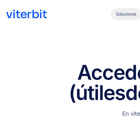
Soluciones
Acced
(útiles
d
En vit