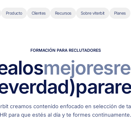
Producto
Clientes
Recursos
Sobre viterbit
Planes
FORMACIÓN PARA RECLUTADORES
e
a
los
mejores
r
e
verdad)
para
re
erbit creamos contenido enfocado en selección de ta
HR para que estés al día y te formes continuamente