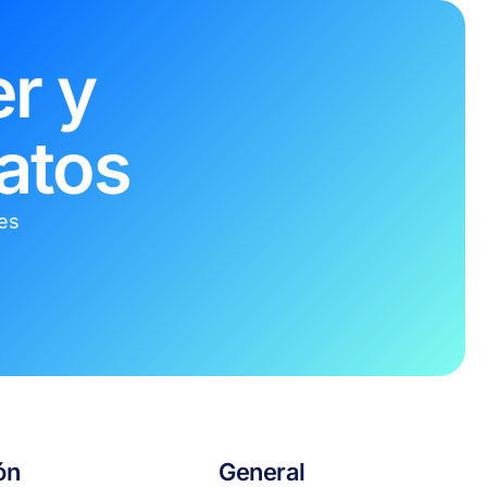
r y
atos
tes
ón
General