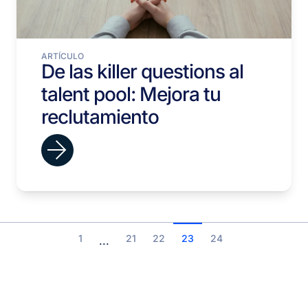
ARTÍCULO
De las killer questions al
talent pool: Mejora tu
reclutamiento
1
21
22
23
24
...