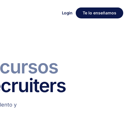
Login
Te lo enseñamos
ecursos
cruiters
lento y
.