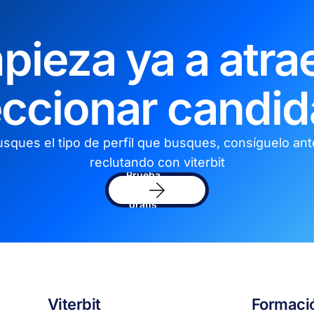
pieza ya a atrae
eccionar candid
sques el tipo de perfil que busques, consíguelo an
reclutando con viterbit
Prueba
el
software
gratis
Viterbit
Formaci