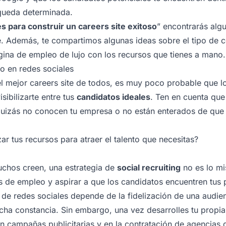
queda determinada.
es para construir un careers site exitoso
” encontrarás algu
te. Además, te compartimos algunas ideas sobre el tipo de
ágina de empleo de lujo con los recursos que tienes a mano.
to en redes sociales
r el mejor careers site de todos, es muy poco probable que 
sibilizarte entre tus
candidatos ideales
. Ten en cuenta que
quizás no conocen tu empresa o no están enterados de que 
r tus recursos para atraer el talento que necesitas?
uchos creen, una estrategia de
social recruiting
no es lo m
as de empleo y aspirar a que los candidatos encuentren tus 
s de redes sociales depende de la fidelización de una audie
cha constancia. Sin embargo, una vez desarrolles tu propia
 campañas publicitarias y en la contratación de agencias 