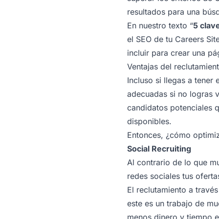
resultados para una bús
En nuestro texto “
5 clav
el SEO de tu Careers Si
incluir para crear una p
Ventajas del reclutamien
Incluso si llegas a tene
adecuadas si no logras vi
candidatos potenciales 
disponibles.
Entonces, ¿cómo optimiza
Social Recruiting
Al contrario de lo que m
redes sociales tus ofert
El reclutamiento a travé
este es un trabajo de mu
menos dinero y tiempo en