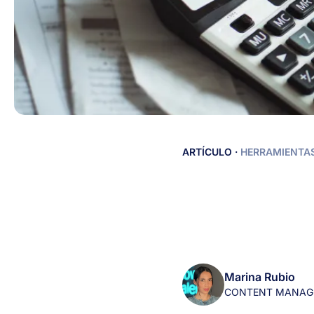
¿Cómo
ARTÍCULO
·
HERRAMIENTAS
reducir
costes
de
contratación
con
un
ATS
Marina Rubio
de
CONTENT MANAG
reclutamiento?