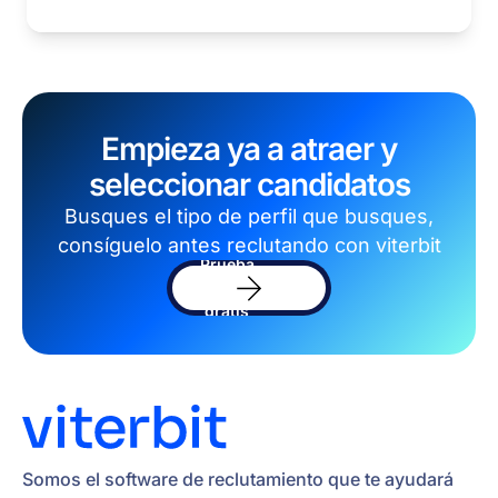
Empieza ya a atraer y
seleccionar candidatos
Busques el tipo de perfil que busques,
consíguelo antes reclutando con viterbit
Prueba
el
software
gratis
Somos el software de reclutamiento que te ayudará