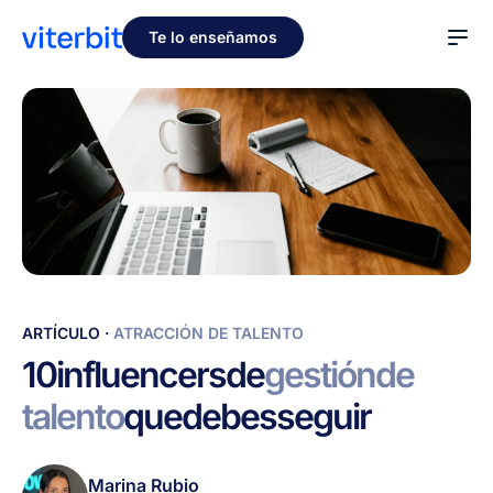
Te lo enseñamos
10
ARTÍCULO
·
ATRACCIÓN DE TALENTO
influencers
10
influencers
de
gestión
de
de
talento
que
debes
seguir
gestión
de
talento
Marina Rubio
que