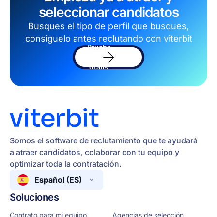
seleccionar candidatos
Busques el tipo de perfil que busques,
consíguelo antes reclutando con viterbit
Prueba
el
software
gratis
Somos el software de reclutamiento que te ayudará
a atraer candidatos, colaborar con tu equipo y
optimizar toda la contratación.
Español (ES)
Soluciones
Contrato para mi equipo
Agencias de selección