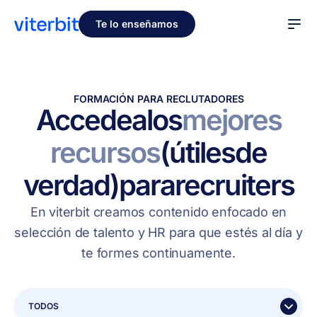
Te lo enseñamos
FORMACIÓN PARA RECLUTADORES
Accede
a
los
mejores
recursos
(útiles
de
verdad)
para
recruiters
En viterbit creamos contenido enfocado en
selección de talento y HR para que estés al día y
te formes continuamente.
TODOS