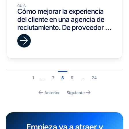
GUÍA
Cómo mejorar la experiencia
del cliente en una agencia de
reclutamiento. De proveedor a
socio estratégico.
1
7
8
9
24
...
...
Anterior
Siguiente
Empieza ya a atraer y