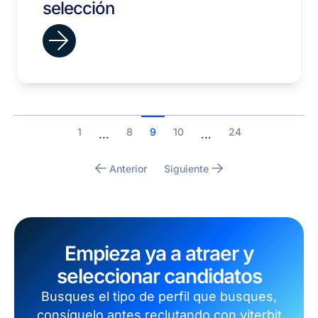
selección
1
8
9
10
24
...
...
Anterior
Siguiente
Empieza ya a atraer y
seleccionar candidatos
Busques el tipo de perfil que busques,
consíguelo antes reclutando con viterbit