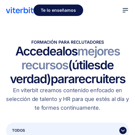
Te lo enseñamos
FORMACIÓN PARA RECLUTADORES
Accede
a
los
mejores
recursos
(útiles
de
verdad)
para
recruiters
En viterbit creamos contenido enfocado en
selección de talento y HR para que estés al día y
te formes continuamente.
TODOS