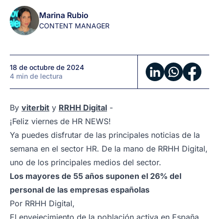
de
Marina Rubio
RRHH
CONTENT MANAGER
en
1
minuto
18 de octubre de 2024
(by
4 min de lectura
viterbit
y
RRHH
By
viterbit
y
RRHH Digital
-
Digital)
¡Feliz viernes de HR NEWS!
Ya puedes disfrutar de las principales noticias de la
semana en el sector HR. De la mano de RRHH Digital,
uno de los principales medios del sector.
Los mayores de 55 años suponen el 26% del
personal de las empresas españolas
Por
RRHH Digital
,
El envejecimiento de la población activa en España