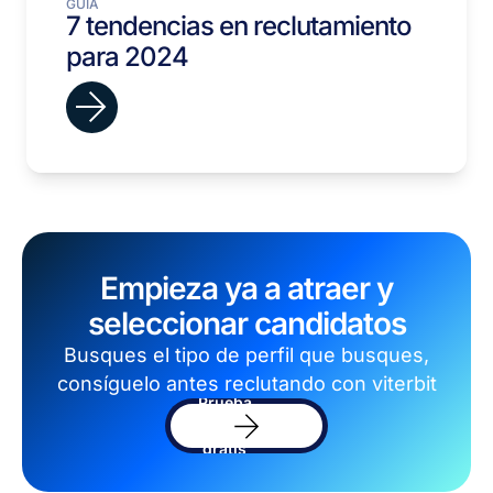
GUÍA
7 tendencias en reclutamiento
para 2024
Empieza ya a atraer y
seleccionar candidatos
Busques el tipo de perfil que busques,
consíguelo antes reclutando con viterbit
Prueba
el
software
gratis