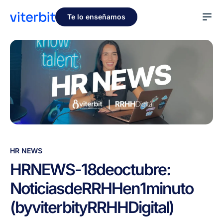
Te lo enseñamos
HR
HR NEWS
NEWS
HR
NEWS
-
18
de
octubre:
-
Noticias
de
RRHH
en
1
minuto
18
de
(by
viterbit
y
RRHH
Digital)
octubre:
Noticias