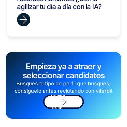
agilizar tu día a día con la IA?
Empieza ya a atraer y
seleccionar candidatos
Busques el tipo de perfil que busques,
consíguelo antes reclutando con viterbit
Prueba
el
sofware
gratis