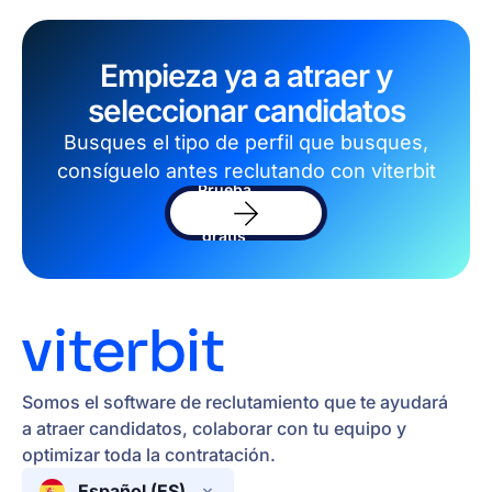
Empieza ya a atraer y
seleccionar candidatos
Busques el tipo de perfil que busques,
consíguelo antes reclutando con viterbit
Prueba
el
software
gratis
Somos el software de reclutamiento que te ayudará
a atraer candidatos, colaborar con tu equipo y
optimizar toda la contratación.
Español (ES)