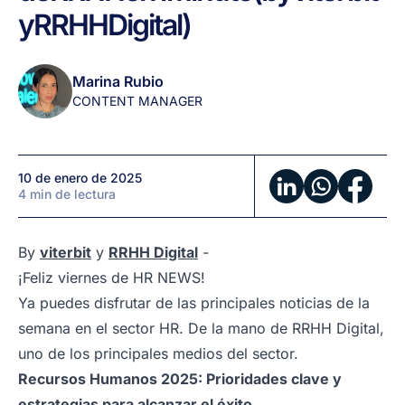
de
y
RRHH
Digital)
enero:
Noticias
de
Marina Rubio
RRHH
CONTENT MANAGER
en
1
minuto
10 de enero de 2025
(by
4 min de lectura
viterbit
y
RRHH
By
viterbit
y
RRHH Digital
-
Digital)
¡Feliz viernes de HR NEWS!
Ya puedes disfrutar de las principales noticias de la
semana en el sector HR. De la mano de RRHH Digital,
uno de los principales medios del sector.
Recursos Humanos 2025: Prioridades clave y
estrategias para alcanzar el éxito