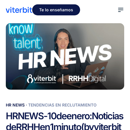
Te lo enseñamos
HR
HR NEWS
·
TENDENCIAS EN RECLUTAMIENTO
NEWS
HR
NEWS
-
10
de
enero:
Noticias
-
de
RRHH
en
1
minuto
(by
viterbit
10