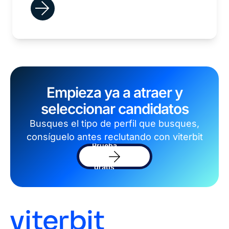
Empieza ya a atraer y
seleccionar candidatos
Busques el tipo de perfil que busques,
consíguelo antes reclutando con viterbit
Prueba
el
software
gratis