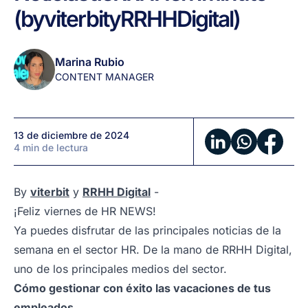
de
(by
viterbit
y
RRHH
Digital)
diciembre:
Noticias
de
Marina Rubio
RRHH
CONTENT MANAGER
en
1
minuto
13 de diciembre de 2024
(by
4 min de lectura
viterbit
y
RRHH
By
viterbit
y
RRHH Digital
-
Digital)
¡Feliz viernes de HR NEWS!
Ya puedes disfrutar de las principales noticias de la
semana en el sector HR. De la mano de RRHH Digital,
uno de los principales medios del sector.
Cómo gestionar con éxito las vacaciones de tus
empleados