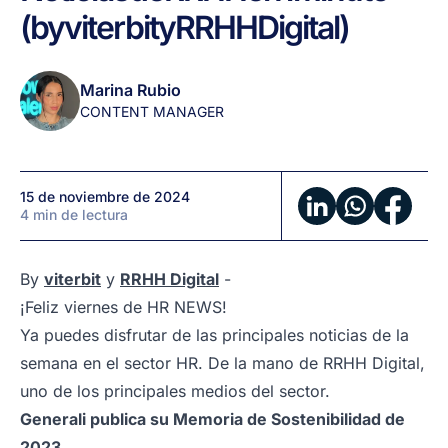
de
(by
viterbit
y
RRHH
Digital)
noviembre:
Noticias
de
Marina Rubio
RRHH
CONTENT MANAGER
en
1
minuto
15 de noviembre de 2024
(by
4 min de lectura
viterbit
y
RRHH
By
viterbit
y
RRHH Digital
-
Digital)
¡Feliz viernes de HR NEWS!
Ya puedes disfrutar de las principales noticias de la
semana en el sector HR. De la mano de RRHH Digital,
uno de los principales medios del sector.
Generali publica su Memoria de Sostenibilidad de
2023