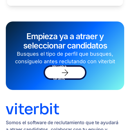
Empieza ya a atraer y
seleccionar candidatos
Busques el tipo de perfil que busques,
consíguelo antes reclutando con viterbit
Prueba
el
software
gratis
Somos el software de reclutamiento que te ayudará
a atraer candidatos, colaborar con tu equipo y