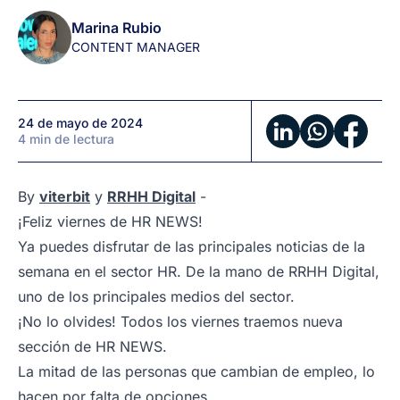
de
Marina Rubio
RRHH
CONTENT MANAGER
en
1
minuto
24 de mayo de 2024
(by
4 min de lectura
viterbit
y
RRHH
By
viterbit
y
RRHH Digital
-
Digital)
¡Feliz viernes de HR NEWS!
Ya puedes disfrutar de las principales noticias de la
semana en el sector HR. De la mano de RRHH Digital,
uno de los principales medios del sector.
¡No lo olvides! Todos los viernes traemos nueva
sección de HR NEWS.
La mitad de las personas que cambian de empleo, lo
hacen por falta de opciones