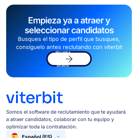
Empieza ya a atraer y
seleccionar candidatos
Busques el tipo de perfil que busques,
consíguelo antes reclutando con viterbit
Prueba
el
software
gratis
Somos el software de reclutamiento que te ayudará
a atraer candidatos, colaborar con tu equipo y
optimizar toda la contratación.
Español (ES)