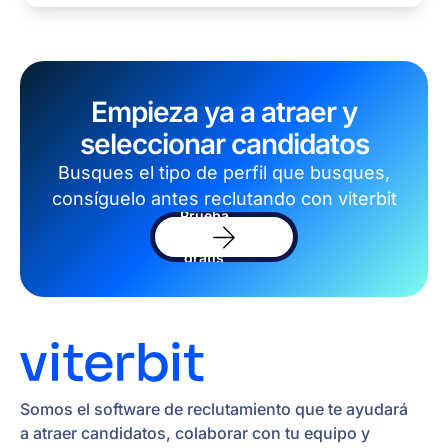
Empieza ya a atraer y
seleccionar candidatos
Busques el tipo de perfil que busques,
consíguelo antes reclutando con viterbit
Prueba
el
software
gratis
Somos el software de reclutamiento que te ayudará
a atraer candidatos, colaborar con tu equipo y