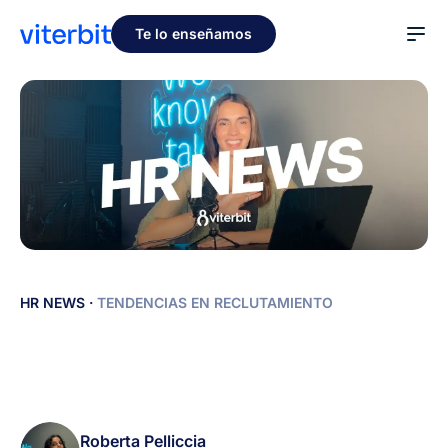
Te lo enseñamos
HR
HR NEWS
·
TENDENCIAS EN RECLUTAMIENTO
NEWS
-
30
de
mayo:
Roberta Pelliccia
Noticias