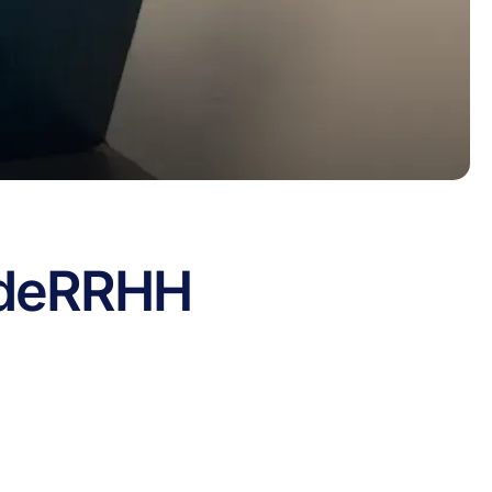
de
RRHH