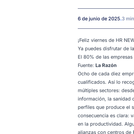
1
minuto
6 de junio de 2025
.
3 min
¡Feliz viernes de HR NE
Ya puedes disfrutar de la
El 80% de las empresas 
Fuente:
La Razón
Ocho de cada diez empre
cualificados. Así lo rec
múltiples sectores: desde
información, la sanidad 
perfiles que produce el
consecuencia es clara: v
en la productividad. Al
alianzas con centros de F