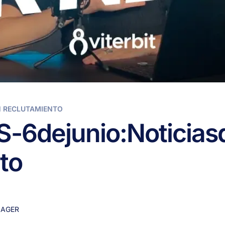
N RECLUTAMIENTO
S
-
6
de
junio:
Noticias
to
AGER