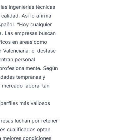
las ingenierías técnicas
alidad. Así lo afirma
spañol
. “Hoy cualquier
ala. Las empresas buscan
íficos en áreas como
 Valenciana, el desfase
ntran personal
e profesionalmente. Según
 edades tempranas y
n mercado laboral tan
 perfiles más valiosos
presas luchan por retener
es cualificados optan
n mejores condiciones