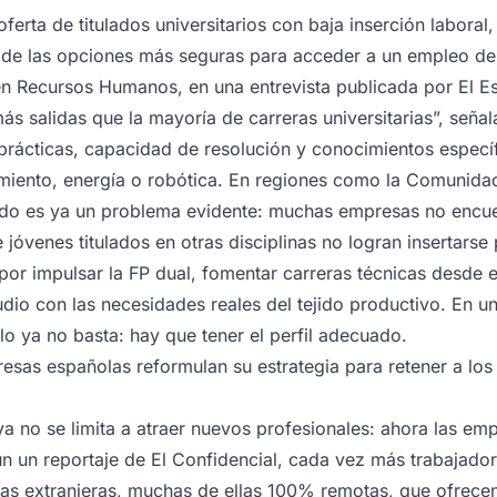
erta de titulados universitarios con baja inserción laboral, 
de las opciones más seguras para acceder a un empleo de c
n Recursos Humanos, en una entrevista publicada por
El E
 más salidas que la mayoría de carreras universitarias”, señ
 prácticas, capacidad de resolución y conocimientos espec
miento, energía o robótica. En regiones como la Comunidad
do es ya un problema evidente: muchas empresas no encue
 jóvenes titulados en otras disciplinas no logran insertars
por impulsar la FP dual, fomentar carreras técnicas desde
tudio con las necesidades reales del tejido productivo. En u
ulo ya no basta: hay que tener el perfil adecuado.
resas españolas reformulan su estrategia para retener a los
 ya no se limita a atraer nuevos profesionales: ahora las em
ún un reportaje de
El Confidencial
, cada vez más trabajador
s extranjeras, muchas de ellas 100% remotas, que ofrece