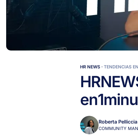
HR
HR NEWS
·
TENDENCIAS E
NEWS
HR
NEW
-
6
en
1
minu
de
junio:
Noticias
de
Roberta Pelliccia
RRHH
COMMUNITY MAN
en