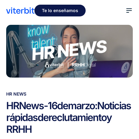
Te lo enseñamos
HR
HR NEWS
News
HR
News
-
16
de
marzo:
Noticias
-
rápidas
de
reclutamiento
y
16
de
RRHH
marzo:
Noticias