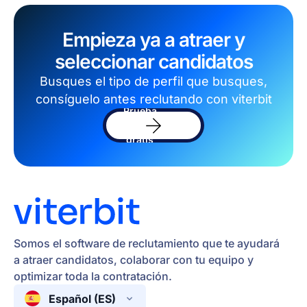
Empieza ya a atraer y
seleccionar candidatos
Busques el tipo de perfil que busques,
consíguelo antes reclutando con viterbit
Prueba
el
software
gratis
Somos el software de reclutamiento que te ayudará
a atraer candidatos, colaborar con tu equipo y
optimizar toda la contratación.
Español (ES)