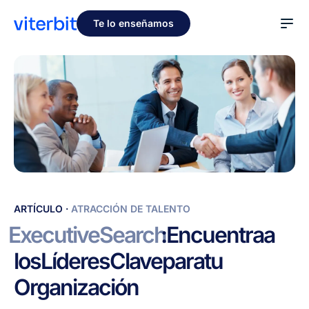
Te lo enseñamos
Executive
ARTÍCULO
·
ATRACCIÓN DE TALENTO
Search:
Executive
Search
:
Encuentra
a
Encuentra
los
Líderes
Clave
para
tu
a
los
Organización
Líderes
Clave