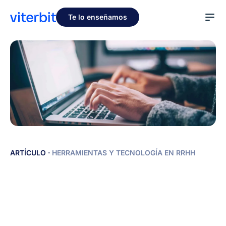
Te lo enseñamos
Glassdoor
ARTÍCULO
·
HERRAMIENTAS Y TECNOLOGÍA EN RRHH
y
otras
opciones
para
publicar
tus