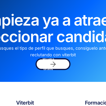
pieza ya a atrae
eccionar candid
sques el tipo de perfil que busques, consíguelo an
reclutando con viterbit
Prueba
el
software
gratis
Viterbit
Formaci