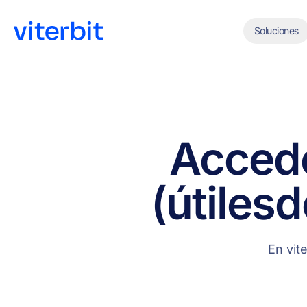
Soluciones
Acced
(útiles
d
En vit