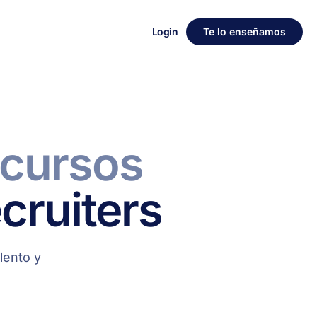
Login
Te lo enseñamos
ecursos
cruiters
lento y
.