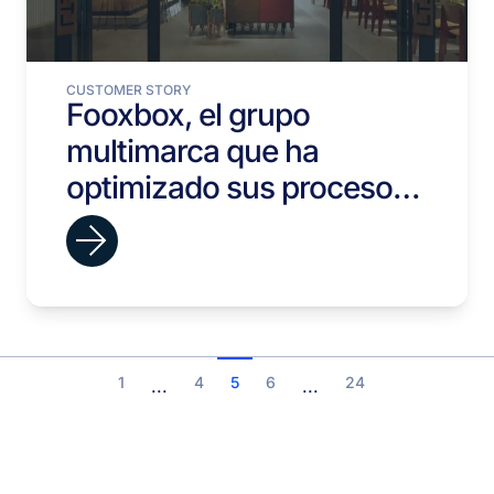
CUSTOMER STORY
Fooxbox, el grupo
multimarca que ha
optimizado sus procesos
de selección con viterbit.
1
4
5
6
24
...
...