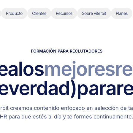
Producto
Clientes
Recursos
Sobre viterbit
Planes
FORMACIÓN PARA RECLUTADORES
e
a
los
mejores
r
e
verdad)
para
re
erbit creamos contenido enfocado en selección de ta
HR para que estés al día y te formes continuamente