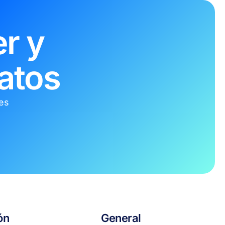
r y
atos
tes
ón
General