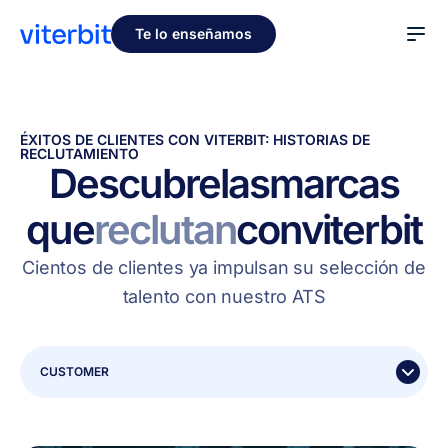
Te lo enseñamos
ÉXITOS DE CLIENTES CON VITERBIT: HISTORIAS DE
RECLUTAMIENTO
Descubre
las
marcas
que
reclutan
con
viterbit
Cientos de clientes ya impulsan su selección de
talento con nuestro ATS
CUSTOMER