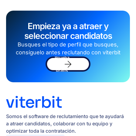
Empieza ya a atraer y
seleccionar candidatos
Busques el tipo de perfil que busques,
consíguelo antes reclutando con viterbit
Prueba
el
software
gratis
Somos el software de reclutamiento que te ayudará
a atraer candidatos, colaborar con tu equipo y
optimizar toda la contratación.